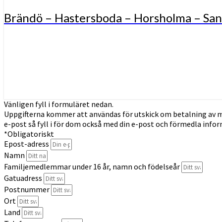
Brändö – Hastersboda – Horsholma – Sa
Vänligen fyll i formuläret nedan.
Uppgifterna kommer att användas för utskick om betalning av me
e-post så fyll i för dom också med din e-post och förmedla info
*Obligatoriskt
Epost-adress
Namn
Familjemedlemmar under 16 år, namn och födelseår
Gatuadress
Postnummer
Ort
Land