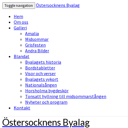
Östersocknens Byalag
Toggle navigation
Hem
Om oss
Galleri
Amalia
Midsommar
Grisfesten
Andra Bilder
Blandat
Byalagets historia
Bordstabletter
Visor och verser
Byalagets vykort
Nationalsången
Horsholma bygdeskör
Tonsatt hyllning till midsommarstången
Nyheter och program
Kontakt
Östersocknens Byalag