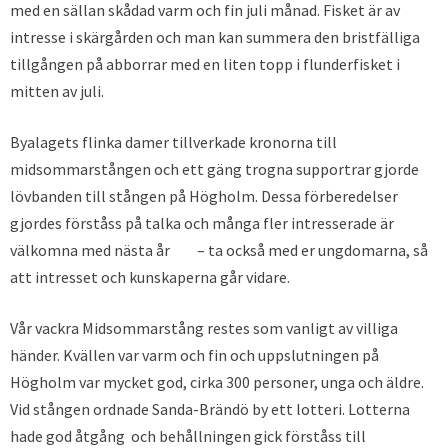
med en sällan skådad varm och fin juli månad. Fisket är av
intresse i skärgården och man kan summera den bristfälliga
tillgången på abborrar med en liten topp i flunderfisket i
mitten av juli.
Byalagets flinka damer tillverkade kronorna till
midsommarstången och ett gäng trogna supportrar gjorde
lövbanden till stången på Högholm. Dessa förberedelser
gjordes förståss på talka och många fler intresserade är
välkomna med nästa år – ta också med er ungdomarna, så
att intresset och kunskaperna går vidare.
Vår vackra Midsommarstång restes som vanligt av villiga
händer. Kvällen var varm och fin och uppslutningen på
Högholm var mycket god, cirka 300 personer, unga och äldre.
Vid stången ordnade Sanda-Brändö by ett lotteri. Lotterna
hade god åtgång och behållningen gick förståss till