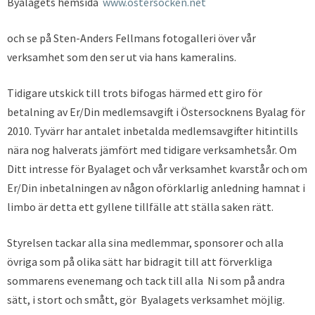
Byalagets hemsida
www.ostersocken.net
och se på Sten-Anders Fellmans fotogalleri över vår
verksamhet som den ser ut via hans kameralins.
Tidigare utskick till trots bifogas härmed ett giro för
betalning av Er/Din medlemsavgift i Östersocknens Byalag för
2010. Tyvärr har antalet inbetalda medlemsavgifter hitintills
nära nog halverats jämfört med tidigare verksamhetsår. Om
Ditt intresse för Byalaget och vår verksamhet kvarstår och om
Er/Din inbetalningen av någon oförklarlig anledning hamnat i
limbo är detta ett gyllene tillfälle att ställa saken rätt.
Styrelsen tackar alla sina medlemmar, sponsorer och alla
övriga som på olika sätt har bidragit till att förverkliga
sommarens evenemang och tack till alla Ni som på andra
sätt, i stort och smått, gör Byalagets verksamhet möjlig.