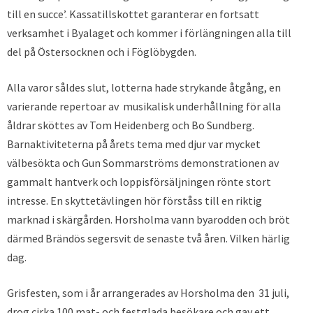
till en succe’. Kassatillskottet garanterar en fortsatt
verksamhet i Byalaget och kommer i förlängningen alla till
del på Östersocknen och i Föglöbygden.
Alla varor såldes slut, lotterna hade strykande åtgång, en
varierande repertoar av musikalisk underhållning för alla
åldrar sköttes av Tom Heidenberg och Bo Sundberg.
Barnaktiviteterna på årets tema med djur var mycket
välbesökta och Gun Sommarströms demonstrationen av
gammalt hantverk och loppisförsäljningen rönte stort
intresse. En skyttetävlingen hör förståss till en riktig
marknad i skärgården. Horsholma vann byarodden och bröt
därmed Brändös segersvit de senaste två åren. Vilken härlig
dag.
Grisfesten, som i år arrangerades av Horsholma den 31 juli,
drog cirka 100 mat- och festglada besökare och gav ett